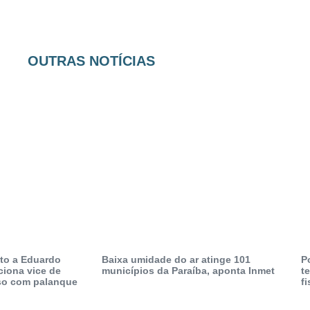
OUTRAS NOTÍCIAS
to a Eduardo
Baixa umidade do ar atinge 101
P
ciona vice de
municípios da Paraíba, aponta Inmet
t
so com palanque
fi