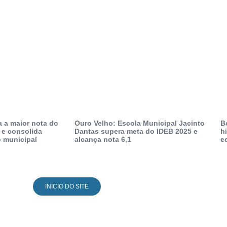
a a maior nota do
Ouro Velho: Escola Municipal Jacinto
B
 e consolida
Dantas supera meta do IDEB 2025 e
h
 municipal
alcança nota 6,1
e
INICIO DO SITE