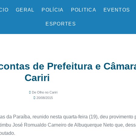
ÍCIO
GERAL
POLÍCIA
POLITICA
EVENTOS
ESPORTES
contas de Prefeitura e Câmar
Cariri
De Olho no Cariri
20/08/2015
as da Paraíba, reunido nesta quarta-feira (19), deu provimento p
Pitimbu José Romualdo Carneiro de Albuquerque Neto que, des
putado.