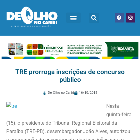
TRE prorroga inscrições de concurso
público
De Olho no Cariri
16/10/2015
Nesta
quinta-feira
(15), o presidente do Tribunal Regional Eleitoral da
Paraíba (TRE-PB), desembargador João Alves, autorizou
a prorrogação do encerramento das inscrições para o