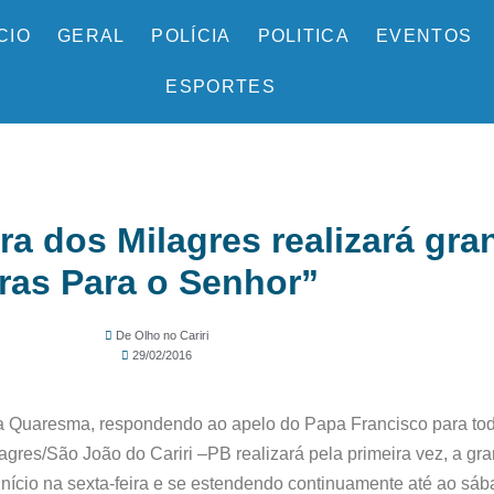
ÍCIO
GERAL
POLÍCIA
POLITICA
EVENTOS
ESPORTES
 dos Milagres realizará gran
ras Para o Senhor”
De Olho no Cariri
29/02/2016
a Quaresma, respondendo ao apelo do Papa Francisco para toda
gres/São João do Cariri –PB realizará pela primeira vez, a gran
 início na sexta-feira e se estendendo continuamente até ao s