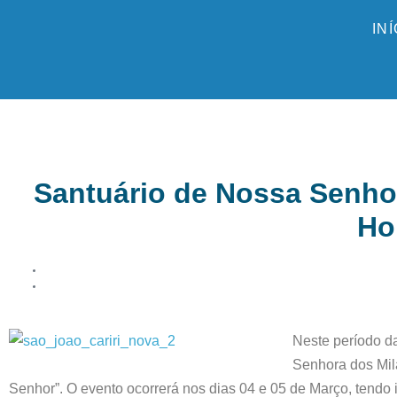
IN
Santuário de Nossa Senhora
Ho
Neste período d
Senhora dos Mila
Senhor”. O evento ocorrerá nos dias 04 e 05 de Março, tendo