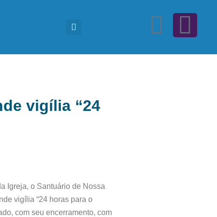
de vigília “24
 Igreja, o Santuário de Nossa
de vigília “24 horas para o
ábado, com seu encerramento, com