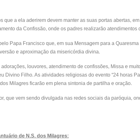
ios que a ela aderirem devem manter as suas portas abertas, em
ramento da Confissão, onde os padres realizarão atendimentos de
da pelo Papa Francisco que, em sua Mensagem para a Quaresma (
versão e aproximação da misericórdia divina.
, adorações, louvores, atendimento de confissões, Missa e mui
Divino Filho. As atividades religiosas do evento “24 horas Pa
dos Milagres ficarão em plena sintonia de partilha e oração.
r, que vem sendo divulgada nas redes sociais da paróquia, ond
tuário de N.S. dos Milagres: