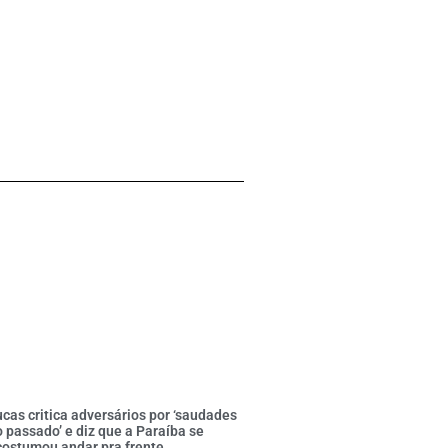
cas critica adversários por ‘saudades
 passado’ e diz que a Paraíba se
costumou andar pra frente