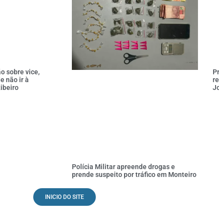
o sobre vice,
P
e não ir à
re
ibeiro
Jo
Polícia Militar apreende drogas e
prende suspeito por tráfico em Monteiro
INICIO DO SITE