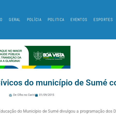
IO
GERAL
POLÍCIA
POLITICA
EVENTOS
ESPORTES
Cívicos do município de Sumé 
De Olho no Cariri
01/09/2015
 Educação do Município de Sumé divulgou a programação dos 