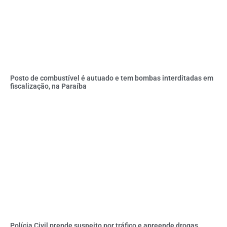
Posto de combustível é autuado e tem bombas interditadas em
fiscalização, na Paraíba
Polícia Civil prende suspeito por tráfico e apreende drogas