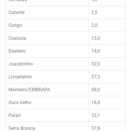
Caturité
2,5
Congo
2,0
Coxixola
13,0
Desterro
14,0
Juazeirinho
32,0
Livramento
37,3
Monteiro/EMBRAPA
48,0
Ouro Velho
18,4
Parari
33,1
Serra Branca
37,8