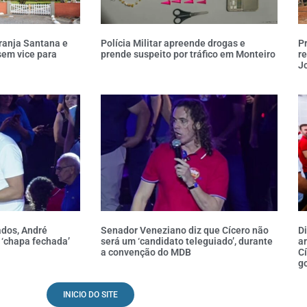
ranja Santana e
Polícia Militar apreende drogas e
P
sem vice para
prende suspeito por tráfico em Monteiro
re
Jo
ados, André
Senador Veneziano diz que Cícero não
D
 ‘chapa fechada’
será um ‘candidato teleguiado’, durante
ar
a convenção do MDB
Cí
g
INICIO DO SITE