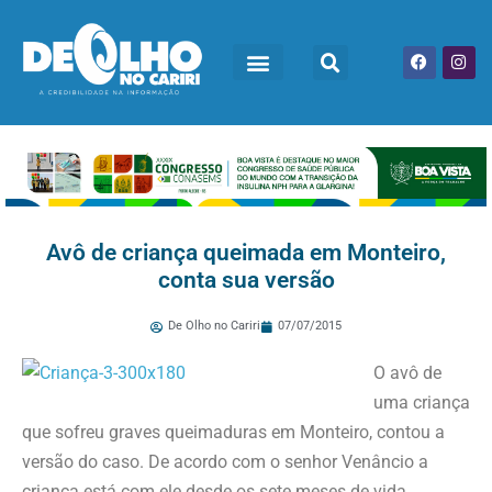
Avô de criança queimada em Monteiro,
conta sua versão
De Olho no Cariri
07/07/2015
O avô de
uma criança
que sofreu graves queimaduras em Monteiro, contou a
versão do caso. De acordo com o senhor Venâncio a
criança está com ele desde os sete meses de vida.