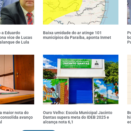
 a Eduardo
Baixa umidade do ar atinge 101
Po
ona vice de Lucas
municípios da Paraíba, aponta Inmet
bo
alanque de Lula
P
a maior nota do
Ouro Velho: Escola Municipal Jacinto
Bo
e consolida avanço
Dantas supera meta do IDEB 2025 e
hi
l
alcança nota 6,1
e