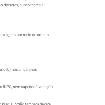
 diretores, supervisores e
 divulgado por meio de um ato
undeb) nos cinco anos
lo INPC, nem superior à variação
do piso. O órgão também deverá