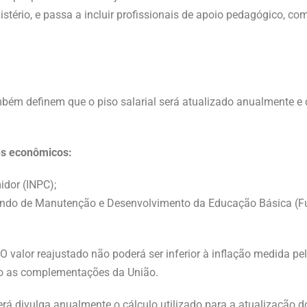
ério, e passa a incluir profissionais de apoio pedagógico, como
bém definem que o piso salarial será atualizado anualmente e
res econômicos:
idor (INPC);
Fundo de Manutenção e Desenvolvimento da Educação Básica (F
O valor reajustado não poderá ser inferior à inflação medida pe
ndo as complementações da União.
erá divulga anualmente o cálculo utilizado para a atualização 