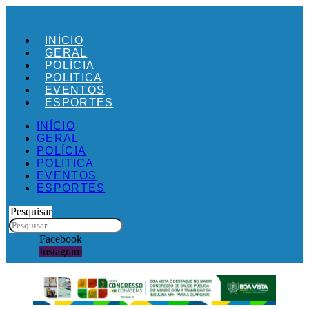
Ir
para
o
INÍCIO
conteúdo
GERAL
POLÍCIA
POLITICA
EVENTOS
ESPORTES
INÍCIO
GERAL
POLÍCIA
POLITICA
EVENTOS
ESPORTES
Pesquisar
Facebook
Instagram