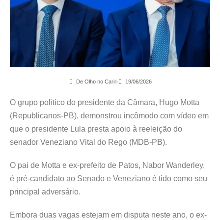
De Olho no Cariri
19/06/2026
O grupo político do presidente da Câmara, Hugo Motta
(Republicanos-PB), demonstrou incômodo com vídeo em
que o presidente Lula presta apoio à reeleição do
senador Veneziano Vital do Rego (MDB-PB).
O pai de Motta e ex-prefeito de Patos, Nabor Wanderley,
é pré-candidato ao Senado e Veneziano é tido como seu
principal adversário.
Embora duas vagas estejam em disputa neste ano, o ex-