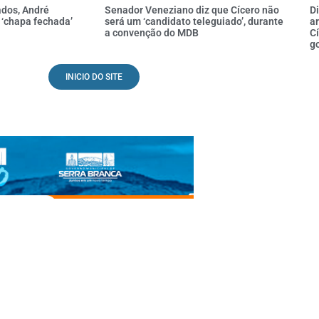
ados, André
Senador Veneziano diz que Cícero não
D
 ‘chapa fechada’
será um ‘candidato teleguiado’, durante
ar
a convenção do MDB
Cí
g
INICIO DO SITE