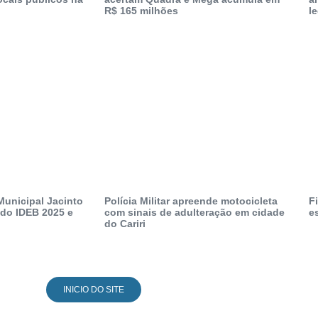
R$ 165 milhões
l
Municipal Jacinto
Polícia Militar apreende motocicleta
F
do IDEB 2025 e
com sinais de adulteração em cidade
e
do Cariri
INICIO DO SITE