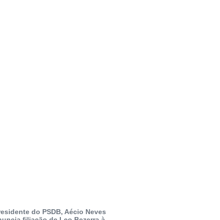
residente do PSDB, Aécio Neves
nuncia filiação de Leo Bezerra à