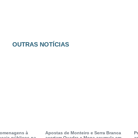
OUTRAS NOTÍCIAS
 homenagens à
Apostas de Monteiro e Serra Branca
P
locais públicos na
acertam Quadra e Mega acumula em
a