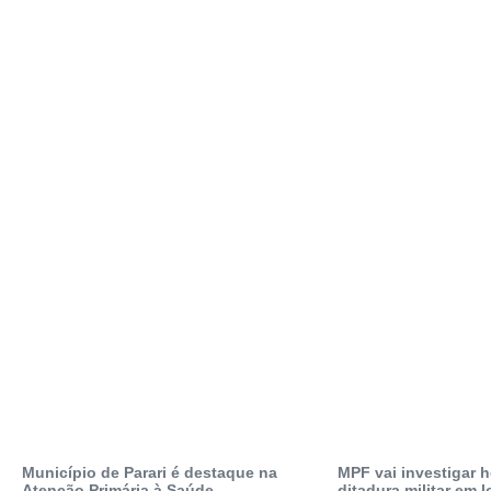
Município de Parari é destaque na
MPF vai investigar
Atenção Primária à Saúde
ditadura militar em 