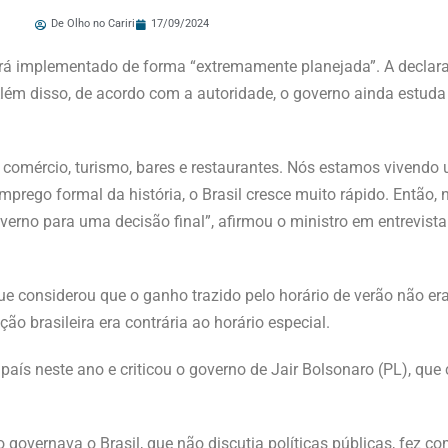
De Olho no Cariri
17/09/2024
será implementado de forma “extremamente planejada”. A declaraç
 Além disso, de acordo com a autoridade, o governo ainda estud
 comércio, turismo, bares e restaurantes. Nós estamos viven
prego formal da história, o Brasil cresce muito rápido. Então, 
erno para uma decisão final”, afirmou o ministro em entrevista 
ue considerou que o ganho trazido pelo horário de verão não er
 brasileira era contrária ao horário especial.
país neste ano e criticou o governo de Jair Bolsonaro (PL), que
ão governava o Brasil, que não discutia políticas públicas, fez