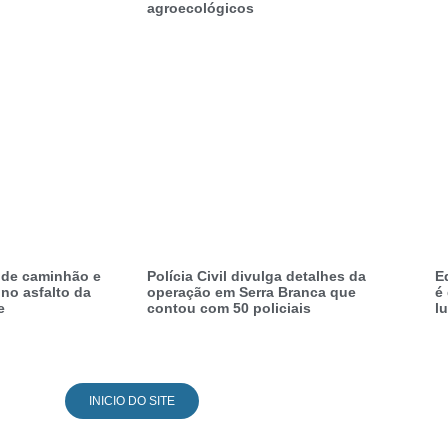
agroecológicos
i de caminhão e
Polícia Civil divulga detalhes da
E
no asfalto da
operação em Serra Branca que
é
e
contou com 50 policiais
l
INICIO DO SITE