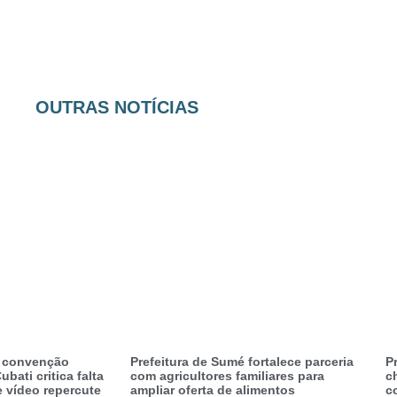
OUTRAS NOTÍCIAS
a convenção
Prefeitura de Sumé fortalece parceria
P
ubati critica falta
com agricultores familiares para
c
e vídeo repercute
ampliar oferta de alimentos
c