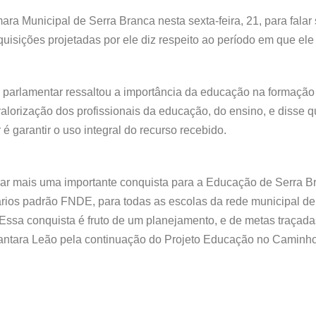
ara Municipal de Serra Branca nesta sexta-feira, 21, para falar
isições projetadas por ele diz respeito ao período em que ele e
o parlamentar ressaltou a importância da educação na formaçã
lorização dos profissionais da educação, do ensino, e disse q
 é garantir o uso integral do recurso recebido.
rar mais uma importante conquista para a Educação de Serra B
ários padrão FNDE, para todas as escolas da rede municipal de
 Essa conquista é fruto de um planejamento, e de metas traçad
ntara Leão pela continuação do Projeto Educação no Caminho 