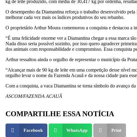
kg de leite produzido, com média de 30,417 kg por ordenha, resultado 
O desempenho da Diamantina reforça o trabalho desenvolvido pela 
melhorar cada vez mais os índices produtivos do seu rebanho.
O proprietário Arthur Moura comemorou a conquista e destacou a imp
“É uma felicidade enorme ver a Diamantina chegar a essa marca tão 
Nada disso seria possível sozinho, por isso quero agradecer primeir
dos animais com responsabilidade e compromisso. Essa conquista pe
Arthur ressaltou ainda o orgulho de representar o município da Prata
“Alcançar mais de 90 kg de leite em uma competição desse nível mos
orgulho levar o nome da Fazenda Acauã e da nossa cidade para esse
Com a conquista, a vaca Diamantina se torna símbolo do avanço da p
ASCOM/FAZENDA ACAUÃ
COMPARTILHE ESSA NOTÍCIA
Facebook
WhatsApp
Print