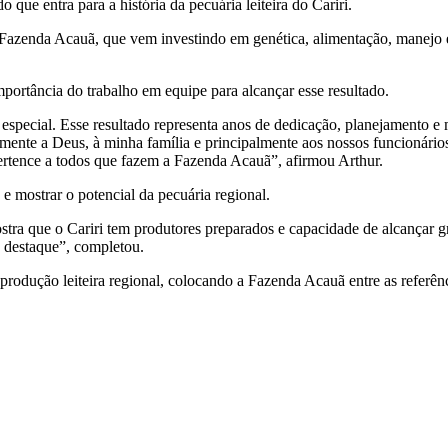
que entra para a história da pecuária leiteira do Cariri.
Fazenda Acauã, que vem investindo em genética, alimentação, manejo 
ortância do trabalho em equipe para alcançar esse resultado.
especial. Esse resultado representa anos de dedicação, planejamento e 
amente a Deus, à minha família e principalmente aos nossos funcionário
rtence a todos que fazem a Fazenda Acauã”, afirmou Arthur.
 e mostrar o potencial da pecuária regional.
tra que o Cariri tem produtores preparados e capacidade de alcançar g
 destaque”, completou.
rodução leiteira regional, colocando a Fazenda Acauã entre as referênc