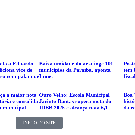
eto a Eduardo
Baixa umidade do ar atinge 101
Post
iciona vice de
municípios da Paraíba, aponta
tem 
so com palanque
Inmet
fisc
ça a maior nota
Ouro Velho: Escola Municipal
Boa 
ória e consolida
Jacinto Dantas supera meta do
hist
o municipal
IDEB 2025 e alcança nota 6,1
da e
INICIO DO SITE