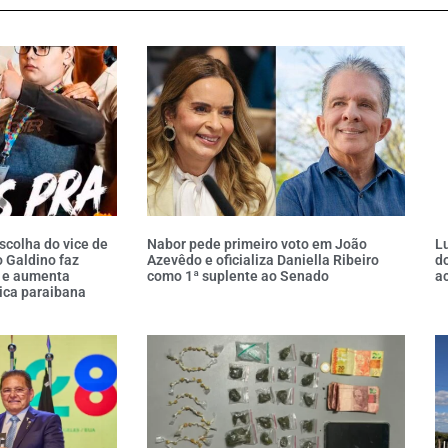
scolha do vice de
Nabor pede primeiro voto em João
Lu
o Galdino faz
Azevêdo e oficializa Daniella Ribeiro
do
 e aumenta
como 1ª suplente ao Senado
a
ica paraibana