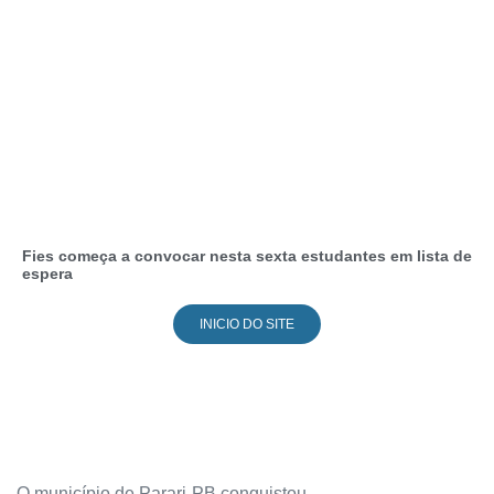
Fies começa a convocar nesta sexta estudantes em lista de
espera
INICIO DO SITE
O município de Parari-PB conquistou