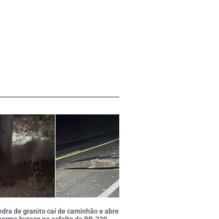
dra de granito cai de caminhão e abre
orme buraco no asfalto da BR-230,