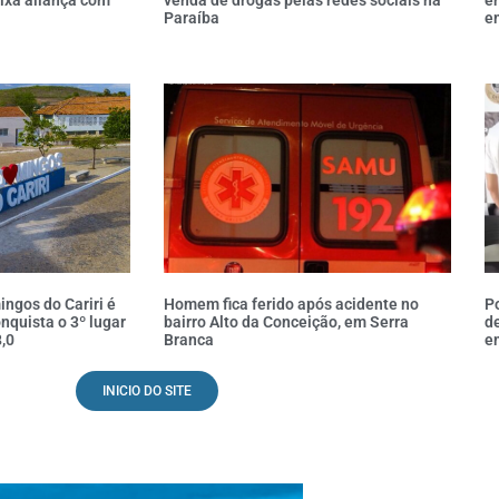
Paraíba
e
ngos do Cariri é
Homem fica ferido após acidente no
Po
nquista o 3º lugar
bairro Alto da Conceição, em Serra
d
,0
Branca
e
INICIO DO SITE