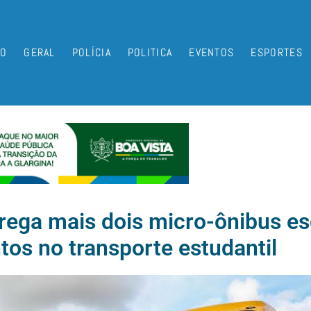
IO
GERAL
POLÍCIA
POLITICA
EVENTOS
ESPORTES
trega mais dois micro-ônibus es
tos no transporte estudantil