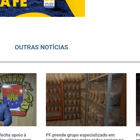
OUTRAS NOTÍCIAS
fecha apoio à
PF prende grupo especializado em
Pe
ixa aliança com
venda de drogas pelas redes sociais na
en