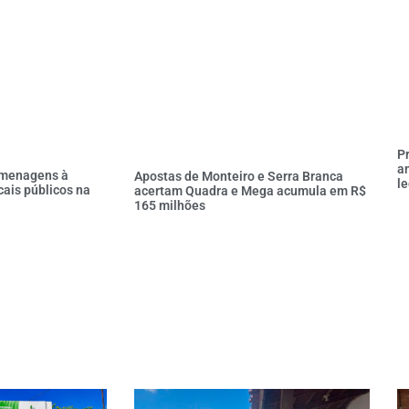
P
an
omenagens à
Apostas de Monteiro e Serra Branca
l
cais públicos na
acertam Quadra e Mega acumula em R$
165 milhões