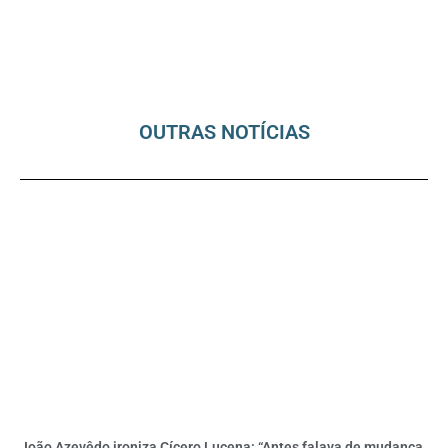
OUTRAS NOTÍCIAS
João Azevêdo ironiza Cícero Lucena: “Antes falava de mudança,