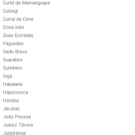
Cuité de Mamanguape
Cuitegi
Curral de Cima
Dona Inês
Duas Estradas
Fagundes
Gado Bravo
Guarabira
Gurinhém
Ingá
Itabaiana
Itapororoca
Itatuba
Jacaraú
João Pessoa
Juarez Távora
Juripiranga