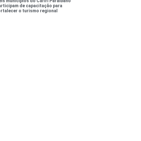
eis municípios do Cariri Paraibano
articipam de capacitação para
ortalecer o turismo regional