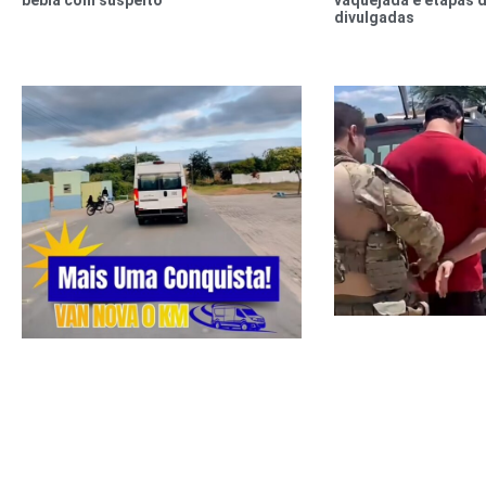
bebia com suspeito
vaquejada e etapas 
divulgadas