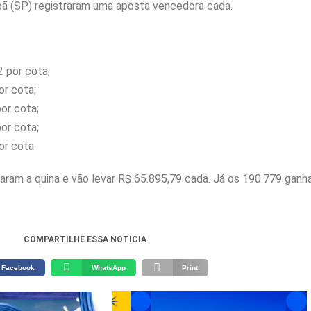
pã (SP) registraram uma aposta vencedora cada.
2 por cota;
or cota;
or cota;
or cota;
or cota.
aram a quina e vão levar R$ 65.895,79 cada. Já os 190.779 gan
COMPARTILHE ESSA NOTÍCIA
Facebook
WhatsApp
Print