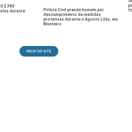
S
p
O E PRF
Polícia Civil prende homem por
f
olas durante
descumprimento de medidas
protetivas durante o Agosto Lilás, em
Monteiro
INICIO DO SITE