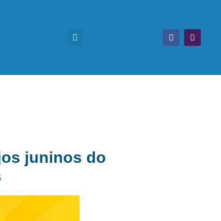
jos juninos do
s