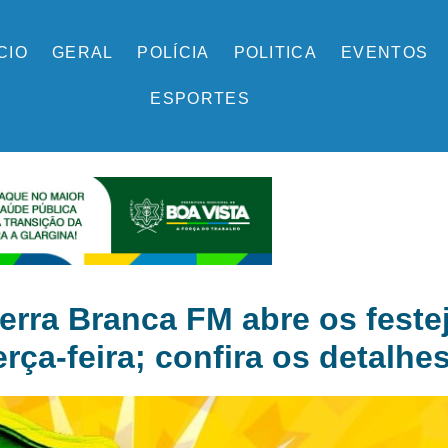
ÍCIO
GERAL
POLÍCIA
POLITICA
EVENTOS
ESPORTES
Serra Branca FM abre os feste
erça-feira; confira os detalhe